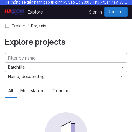
Hệ thống sẽ tiến hành bảo trì định kỳ vào lúc 23:00 Thứ 7 tuần này. Vui lòng không push code trong thời gian này.
Skip to content
Register
Explore
Sign in
GitLab
Explore
Projects
Explore projects
Batchfile
Name, descending
All
Most starred
Trending