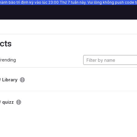
hành bảo trì định kỳ vào lúc 23:00 Thứ 7 tuần này. Vui lòng không push code tr
cts
rending
/
Library
/
quizz