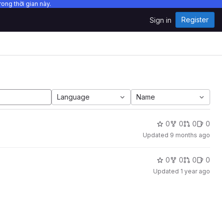
ong thời gian này.
Register
Sign in
Language
Name
0
0
0
0
Updated
9 months ago
0
0
0
0
Updated
1 year ago