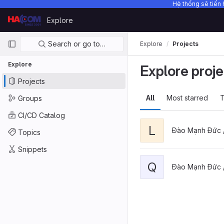
Hệ thống sẽ tiến 
Skip to content
Explore
GitLab
Primary navigation
Search or go to…
Explore
Projects
Explore
Explore proje
Projects
All
Most starred
T
Groups
CI/CD Catalog
L
Đào Mạnh Đức 
Topics
Snippets
Q
Đào Mạnh Đức 